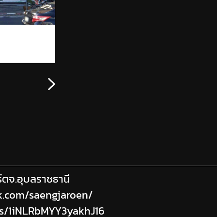
์ตจ.อุบลราชธานี
k.com/saengjaroen/
ps/1iNLRbMYY3yakhJ16