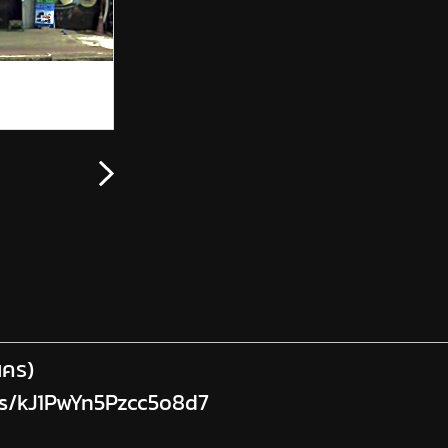
นคร)
ps/kJ1PwYn5Pzcc5o8d7