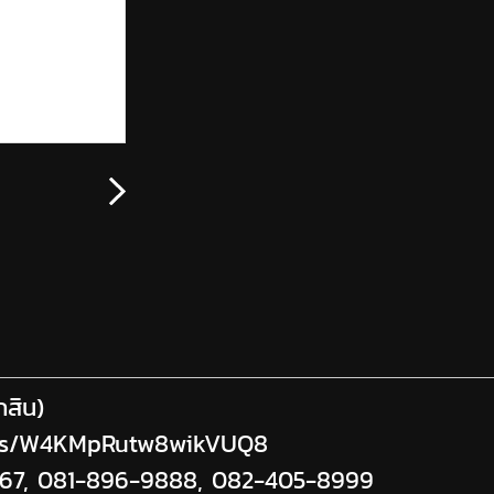
กสิน)
maps/W4KMpRutw8wikVUQ8
67,
081-896-9888
,
082-405-8999