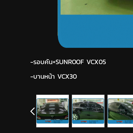
-รอบคัน+SUNROOF VCX05
-บานหน้า VCX30