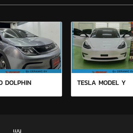
D DOLPHIN
TESLA MODEL Y
เมนู