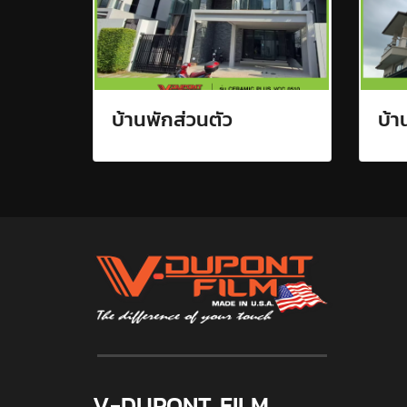
บ้านพักส่วนตัว
บ้า
V-DUPONT FILM