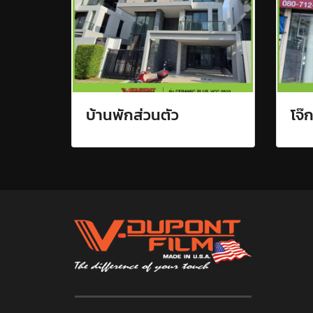
บ้านพักส่วนตัว
โจ๊