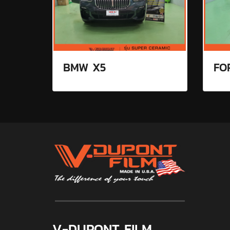
BMW X5
FO
V-DUPONT FILM