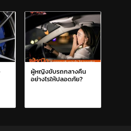
จ
ผู้หญิงขับรถกลางคืน
อย่างไรให้ปลอดภัย?