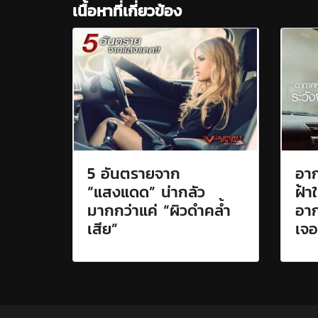
เนื้อหาที่เกี่ยวข้อง
5 อันตรายจาก
อาก
“แสงแดด” น่ากลัว
ฝ้า
มากกว่าแค่ “ผิวดำคล้ำ
อาก
เสีย”
เจอ