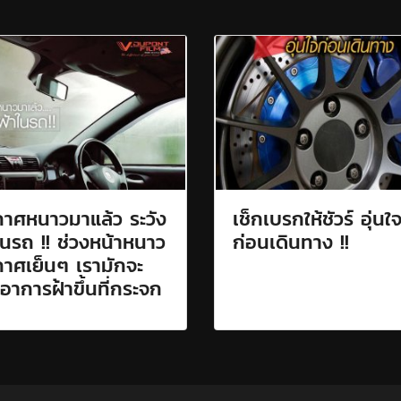
าศหนาวมาแล้ว ระวัง
เช็กเบรกให้ชัวร์ อุ่นใ
ในรถ !! ช่วงหน้าหนาว
ก่อนเดินทาง !!
าศเย็นๆ เรามักจะ
อาการฝ้าขึ้นที่กระจก