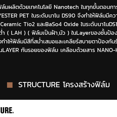
์มผลิตด้วยเทคโนโลยี Nanotech ในทุกขั้นตอนกา
LYESTER PET ในระดับนาโน DS90
จึงทำให้ฟิล์มมี
 Ceramic Tio2 และBaSo4 Oxide ในระดับนาโนDS10
ุมต่ำ ( LAH ) ( ฟิล์มเป็นฝ้า,มัว ) ในLayerของชั้นป
ห้ฟิล์มมีสีที่สม่ำเสมอและเคลียร์สบายตาป้องกันรัง
ั้นLAYER กันรอยของฟิล์ม เคลือบด้วยสาร NAN
STRUCTURE โครงสร้างฟิล์ม