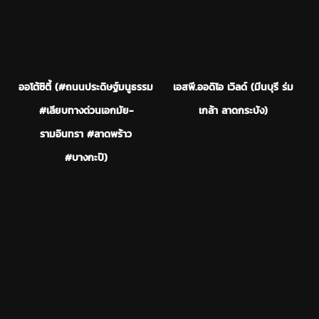
ออโต้ซิตี้ (#ถนนประดิษฐ์มนูธรรม
เอสพี.ออดิโอ เวิลด์ (มีนบุรี ร่ม
#เลียบทางด่วนเอกมัย-
เกล้า ลาดกระบัง)
รามอินทรา #ลาดพร้าว
#บางกะปิ)