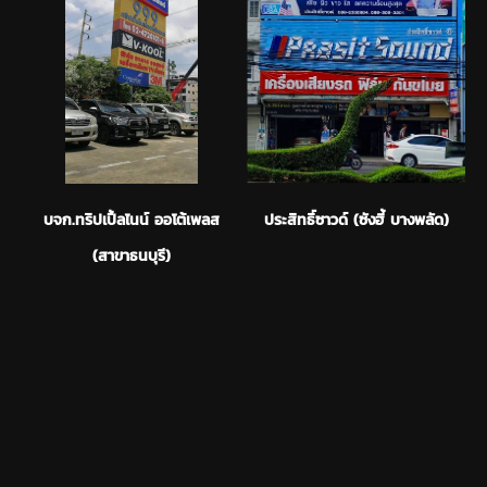
บจก.ทริปเปิ้ลไนน์ ออโต้เพลส
ประสิทธิ์ซาวด์ (ซังฮี้ บางพลัด)
(สาขาธนบุรี)