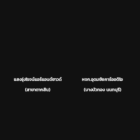
แสงรุ่งโรจน์แอร์แอนด์ซาวด์
หจก.อุดมชัยคาร์ออดิโอ
(สาขาตากสิน)
(บางบัวทอง นนทบุรี)