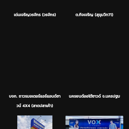
เด่นเจริญวรจักร (วรจักร)
ต.กิจเจริญ (สุขุมวิท71)
บจก. ถาวรมอเตอร์แอร์แอนด์ซา
นครยนต์ออโต้ซาวด์ จ.นครปฐม
วน์ 4X4 (ลาดปลาเค้า)