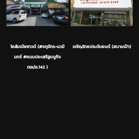
โคลัมเบียซาวด์ (#จตุจักร-นวมิ
เจริญไทยประดับยนต์ (สนามเป้า)
นทร์ #ถนนประเสริฐมนูกิจ
ตอม่อ.142 )