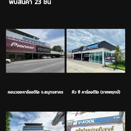
พบสินค้า 23 ชิ้น
คอนวอยคาร์ออดิโอ จ.สมุทรสาคร
คิว ซี คาร์ออดิโอ (ราชพฤกษ์)