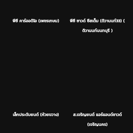
พีซี คาร์ออดิโอ (เพชรเกษม)
พีซี ซาวด์ ซีสเต็ม (ติวานนท์33) (
ติวานนท์นนทบุรี )
เล็กประดับยนต์ (ห้วยขวาง)
ส.เจริญยนต์ แอร์แอนด์ชาวด์
(เจริญนคร)