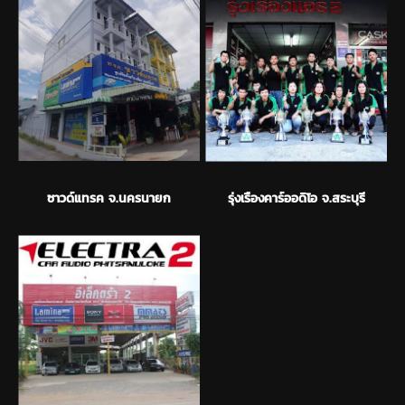
ซาวด์แทรค จ.นครนายก
รุ่งเรืองคาร์ออดิโอ จ.สระบุรี