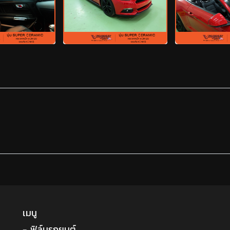
เมนู
- ฟิล์มรถยนต์