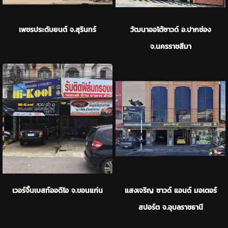
เพชรประดับยนต์ จ.สุรินทร์
วัฒนาออโต้ซาวด์ อ.ปากช่อง
จ.นครราชสีมา
เวอร์จิ้นเบสท์ออดิโอ จ.ขอนแก่น
แสงเจริญ ซาวด์ แอนด์ มอเตอร์
สปอร์ต จ.อุบลราชธานี